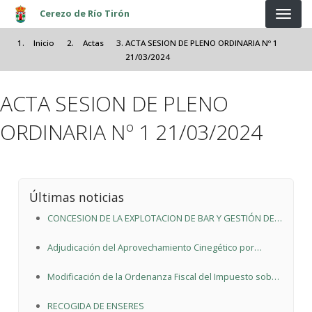
Pasar al contenido principal
Cerezo de Río Tirón
Inicio
Actas
ACTA SESION DE PLENO ORDINARIA Nº 1
21/03/2024
ACTA SESION DE PLENO
ORDINARIA Nº 1 21/03/2024
Últimas noticias
CONCESION DE LA EXPLOTACION DE BAR Y GESTIÓN DE
LAS PISCINAS MUNICIPALES 2026
Adjudicación del Aprovechamiento Cinegético por
Subasta coto BU.10136
Modificación de la Ordenanza Fiscal del Impuesto sobre
Vehículos de Tracción Mecánica
RECOGIDA DE ENSERES