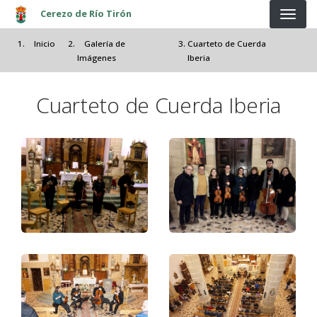
Pasar al contenido principal
Cerezo de Río Tirón
Inicio
Galería de
Cuarteto de Cuerda
Imágenes
Iberia
Cuarteto de Cuerda Iberia