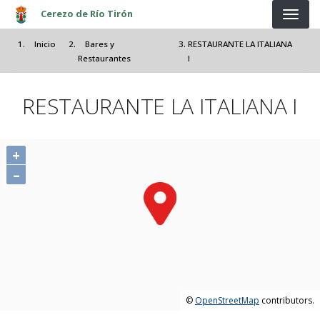
Pasar al contenido principal
Cerezo de Río Tirón
Inicio
Bares y
RESTAURANTE LA ITALIANA
Restaurantes
I
RESTAURANTE LA ITALIANA I
+
–
©
OpenStreetMap
contributors.