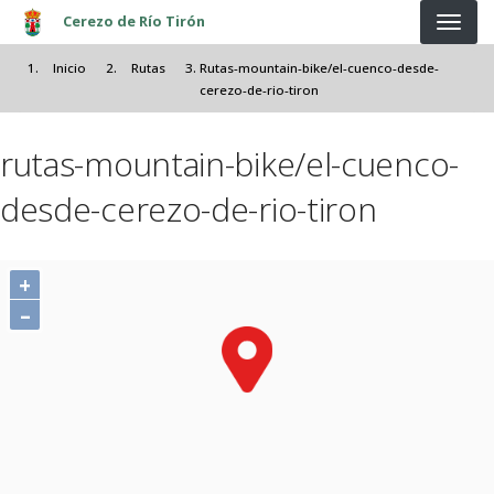
Pasar al contenido principal
Cerezo de Río Tirón
Inicio
Rutas
Rutas-mountain-bike/el-cuenco-desde-
cerezo-de-rio-tiron
rutas-mountain-bike/el-cuenco-
desde-cerezo-de-rio-tiron
+
–