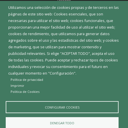
Eventos
Utilizamos una selección de cookies propias y de terceros en las
Corporación Municipal
páginas de este sitio web: Cookies esenciales, que son
Teléfonos de interés
necesarias para utilizar el sitio web; cookies funcionales, que
proporcionan una mejor facilidad de uso al utilizar el sitio web;
INICIAR SESIÓN
cookies de rendimiento, que utilizamos para generar datos
MAPA WEB
agregados sobre el uso y las estadísticas del sitio web; y cookies
de marketing, que se utilizan para mostrar contenido y
publicidad relevantes. Si elige "ACEPTAR TODO", acepta el uso
de todas las cookies. Puede aceptar y rechazar tipos de cookies
individuales y revocar su consentimiento para el futuro en
cualquier momento en "Configuración".
Política de privacidad
Imprimir
Politica de Cookies
CONFIGURAR COOKIES
Aviso Legal
Política de privacidad
Política de Cookies
DENEGAR TODO
Declaración de accesibilidad